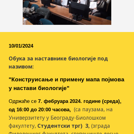
1
0/01/2024
Обука за наставнике биологије под
називом:
"
Конструисање и примену мапа појмова
у настави биологије
"
Одржаће се
7
. фебруара 2024. године (
среда
),
(са п
аузама, на
од 1
6
:00 до 20:00 часова,
Универзитету у Београду-Биолошком
факултету,
Студентски трг) 3,
(зграда
Филолошког факултета, степениште десно,