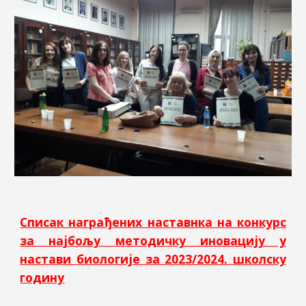
Списак награђених наставнка на конкурс
за најбољу методичку иновацију у
настави биологије за 2023/2024. школску
годину