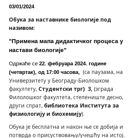
03/01/2024
Обука за наставнике биологије под
називом:
"Примена мапа дидактичког процеса у
настави биологије"
Одржаће се
22
. фебруара 2024. године
(са п
аузама, на
(
четвртак
), од 17:00 часова,
Универзитету у Београду-Биолошком
факултету,
Студентски трг) 3,
(зграда
Филолошког факултета, степениште десно,
други спрат,
библиотека Института за
физиологију и биохемију
).
Обука је бесплатна и након ње се добија и
потврда о присуствовању/учешћу на истој.