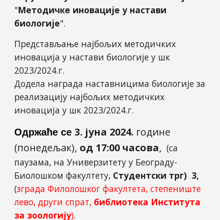
"
Методичке иновације у настави
биологије
"
.
Представљање најбољих методичких
иновација у настави биологије у шк
2023/2024.г.
Додела награда наставницима биологије за
реализацију најбољих методичких
иновација у шк 2023/2024.г.
3. јуна 2024.
године
Одржаће се
(понедељак),
од 17:00 часова
,
(са
п
аузама, на Универзитету у Београду-
Биолошком факултету,
Студентски трг) 3,
(
зграда Филолошког факултета, степениште
лево
, други спрат,
библиотека Института
за
зоологију
)
.