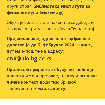
други спрат,
библиотека Института за
физиологију и биохемију
).
Обука је бесплатна и након ње се добија и
потврда о присуствовању/учешћу на истој.
Пријављивање, односно потврђивање
доласка је до
5
. фебруара 2024.
године
,
путем е-поште на адресу:
cnb@bio.bg.ac.rs
Приликом пријаве за обуку, потребно је
навести име и презиме, школу и основне
личне контакт податке: бр. моб.
телефона
и
е-маил адресу.