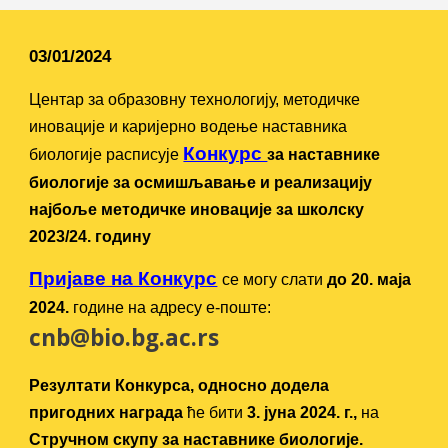
03/01/2024
Центар за образовну технологију, методичке
иновације и каријерно водење наставника
Конкурс
биологије
расписује
за наставнике
биологије за осмишљавање и реализацију
најбоље методичке иновације за школску
2023/24. годину
Пријаве на Конкурс
се могу слати
до 20. маја
2024.
године на адресу е-поште:
cnb@bio.bg.ac.rs
Резултати Конкурса, односно додела
пригодних награда
ће бити
3. јуна 2024. г.,
на
Стручном скупу за наставнике биологије.