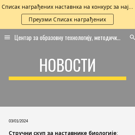
Списак награђених наставнка на конкурс за најбољу методичку иновацију у настави биологије
Skip to main content
Skip to navigation
Преузми Списак награђених
Центар за образовну технологију, методичко усавршавање и каријерно вођење наставника биологије
НОВОСТИ
03/01/2024
Стручни скуп за наставнике биологије
: