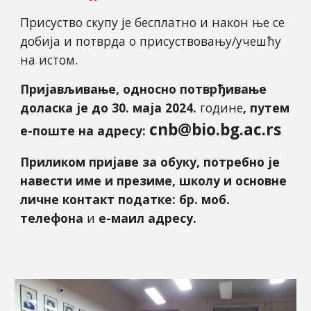
Присуство скупу
је бесплатн
о
и након ње се
добија и потврда о присуствовању/учешћу
на исто
м
.
Пријављивање, односно потврђивање
доласка је до
30
.
мај
а 2024.
године
, путем
cnb@bio.bg.ac.rs
е-поште на адресу:
Приликом пријаве за обуку, потребно је
навести име и презиме, школу и основне
личне контакт податке: бр. моб.
телефона
и
е-маил адресу.