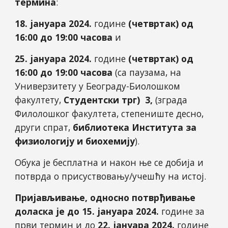
термина
:
18. јануара 2024.
године
(четвртак) од
16:00 до 19:00 часова
и
25. јануара 2024.
године
(четвртак) од
16:00 до 19:00 часова
(са паузама, на
Универзитету у Београду-Биолошком
факултету,
Студентски трг) 3,
(зграда
Филолошког факултета, степениште десно,
други спрат,
библиотека Института за
физиологију и биохемију
).
Обука је бесплатна и након ње се добија и
потврда о присуствовању/учешћу на истој.
Пријављивање, односно потврђивање
доласка је до 15. јануара 2024.
године за
први термин и до
22
. јануара 2024.
године